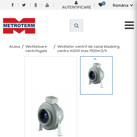
0
AUTENTIFICARE
Acasa
/
Ventilatoare
/
Ventilator centrif de canal blauberg
centrifugale
centro m200 max 1100m3/h