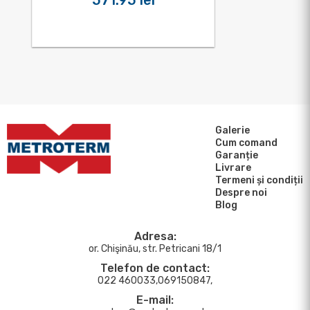
571.95 lei
Galerie
Cum comand
Garanție
Livrare
Termeni și condiții
Despre noi
Blog
Adresa:
or. Chişinău, str. Petricani 18/1
Telefon de contact:
022 460033,069150847,
E-mail: