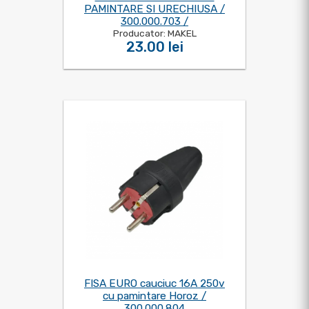
PAMINTARE SI URECHIUSA /
300.000.703 /
Producator: MAKEL
23.00 lei
FISA EURO cauciuc 16A 250v
cu pamintare Horoz /
300.000.804