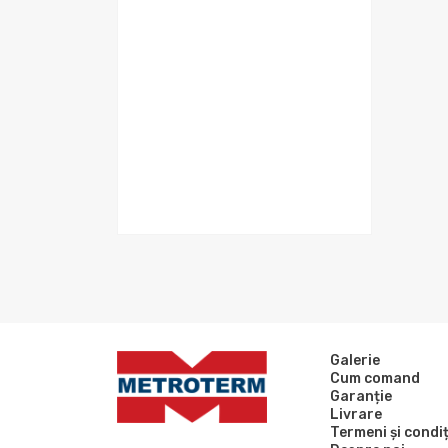
Galerie
Cum comand
Garanție
Livrare
Termeni și condiț