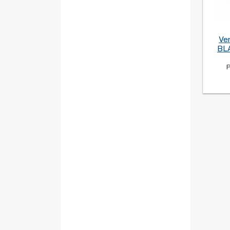
Ven
BLA
P