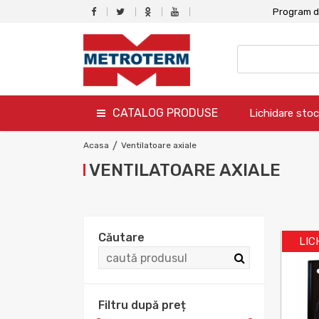
Program de
CATALOG PRODUSE
Lichidare stoc
termo
Acasa
/
Ventilatoare axiale
VENTILATOARE AXIALE
hidro
canalizare
aer conditionat
Căutare
LIC
climatizare
ventilare
Filtru după preț
gaz