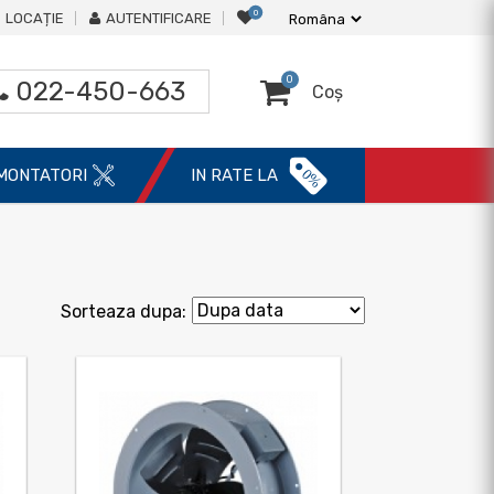
0
LOCAȚIE
AUTENTIFICARE
0
022-450-663
Coș
0%
MONTATORI
IN RATE LA
Sorteaza dupa: