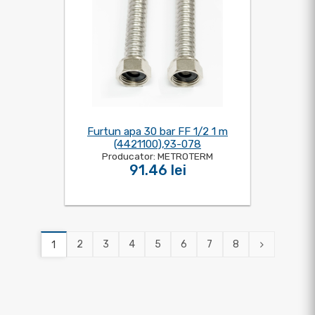
Furtun apa 30 bar FF 1/2 1 m
(4421100),93-078
Producator: METROTERM
91.46 lei
2
3
4
5
6
7
8
1