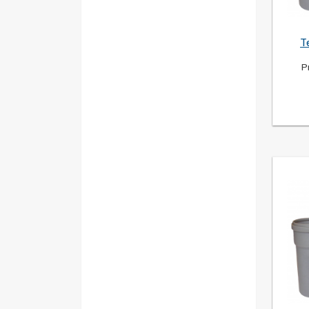
243
(1)
185
(1)
95
(1)
T
162
(1)
106
(1)
P
133
(1)
139
(1)
154
(1)
194
(1)
129
(2)
134
(1)
308
(1)
458
(1)
273
(1)
393
(1)
184
(1)
251
(1)