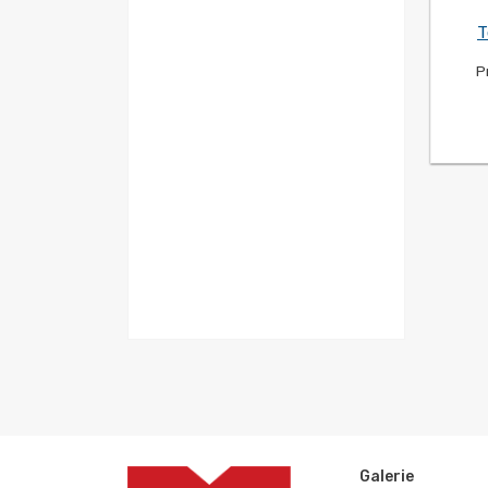
T
P
Galerie