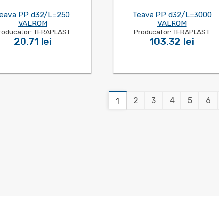
eava PP d32/L=250
Teava PP d32/L=3000
VALROM
VALROM
roducator: TERAPLAST
Producator: TERAPLAST
20.71 lei
103.32 lei
2
3
4
5
6
1