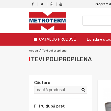
Program de
CATALOG PRODUSE
Lichidare stoc
termo
Acasa
/
Tevi polipropilena
TEVI POLIPROPILENA
hidro
canalizare
aer conditionat
Căutare
climatizare
ventilare
Filtru după preț
gaz