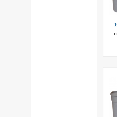
49
(1)
50
(2)
170
(1)
350
(1)
T
147
(1)
59
(1)
P
45
(1)
40
(1)
43
(1)
91
(1)
90
(1)
103
(1)
108
(1)
112
(1)
145
(1)
82
(1)
92
(1)
76
(1)
126
(1)
67
(2)