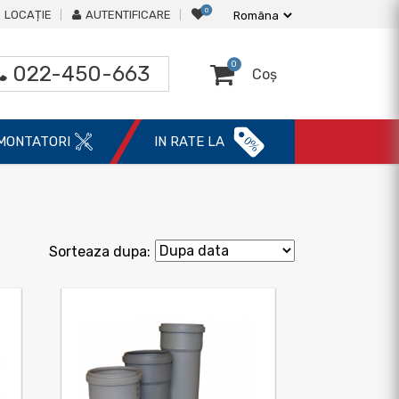
0
LOCAȚIE
AUTENTIFICARE
0
022-450-663
Coș
0%
MONTATORI
IN RATE LA
Sorteaza dupa: