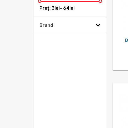
instrumente
Preț:
3
lei-
64
lei
sanitare
Brand
altele
MAKEL
(3)
electro
B
ELMOS
(6)
HOROZ
(2)