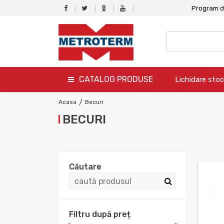
Program de
CATALOG PRODUSE
Lichidare stoc
termo
Acasa
/
Becuri
BECURI
hidro
canalizare
aer conditionat
Căutare
climatizare
ventilare
Filtru după preț
gaz