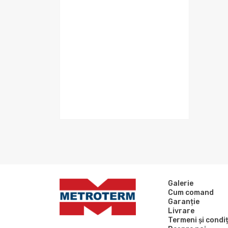
Galerie
Cum comand
Garanție
Livrare
Termeni și condiț