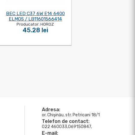
BEC LED C37 6W E14 6400
ELMOS / LB11601566414
Producator: HOROZ
45.28 lei
Adresa:
or. Chişinău, str. Petricani 18/1
Telefon de contact:
022 460033,069150847,
E-mail: