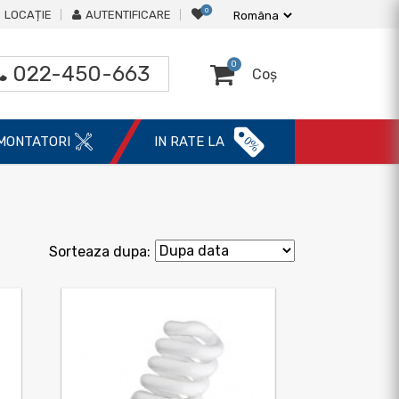
0
LOCAȚIE
AUTENTIFICARE
0
022-450-663
Coș
0%
MONTATORI
IN RATE LA
Sorteaza dupa: