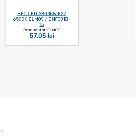
BEC LED A80 15W E27
6500K ELMOS / BNF001B-
15
Producator: ELMOS
57.05 lei
ii