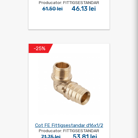
Producator: FITTIGSESTANDAR
46.13 lei
61.50 lei
-25%
Cot FE Fittigsestandar d16x1/2
Producator: FITTIGSESTANDAR
53.81 lei
71.75 lei