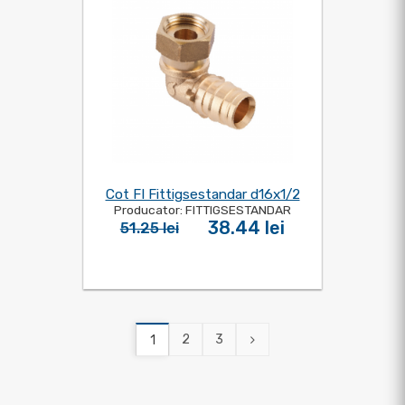
Cot FI Fittigsestandar d16x1/2
Producator: FITTIGSESTANDAR
38.44 lei
51.25 lei
2
3
1