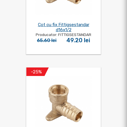
Cot cu fix Fittigsestandar
d16x1/2
Producator: FITTIGSESTANDAR
49.20 lei
65.60 lei
-25%