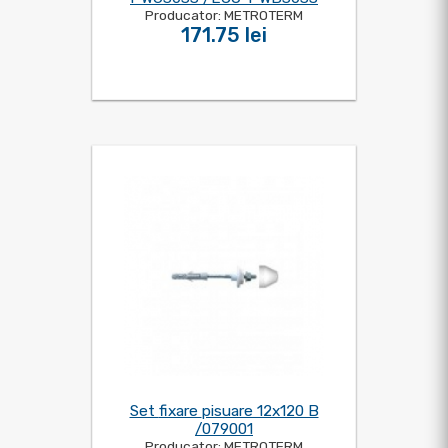
Producator: METROTERM
171.75 lei
Set fixare pisuare 12x120 B
/079001
Producator: METROTERM