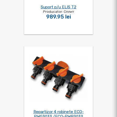
Suport p/u ELIS T2
Producator: Сплит
989.95 lei
Repartizor 4 robinete ECO-
PWG3033 /ECO-PWB3033