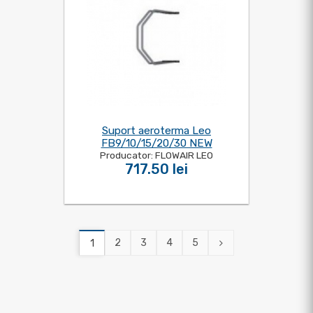
Suport aeroterma Leo
FB9/10/15/20/30 NEW
Producator: FLOWAIR LEO
717.50 lei
2
3
4
5
1