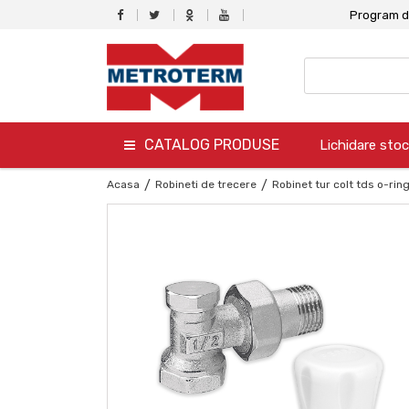
Program de
CATALOG PRODUSE
Lichidare stoc
termo
Acasa
/
Robineti de trecere
/
Robinet tur colt tds o-rin
hidro
canalizare
aer conditionat
climatizare
ventilare
gaz