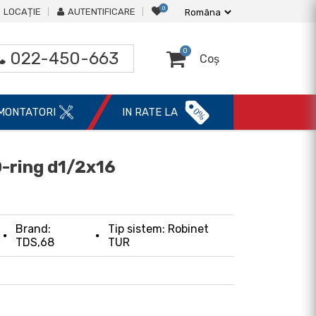
0
LOCAȚIE
AUTENTIFICARE
0
022-450-663
Coș
0%
MONTATORI
IN RATE LA
O-ring d1/2x16
Brand:
Tip sistem: Robinet
TDS,68
TUR