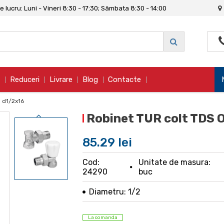
 lucru: Luni - Vineri 8:30 - 17:30; Sâmbata 8:30 - 14:00
Reduceri
Livrare
Blog
Contacte
g d1/2x16
Robinet TUR colt TDS 
85.29 lei
Cod:
Unitate de masura:
24290
buc
Diametru: 1/2
La comanda