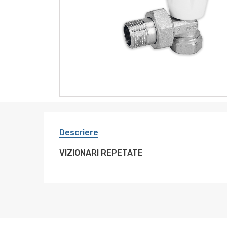
instrumente
sanitare
altele
electro
Descriere
VIZIONARI REPETATE