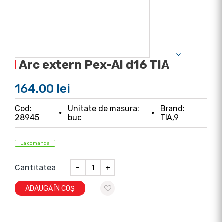
Arc extern Pex-Al d16 TIA
164.00 lei
Cod:
Unitate de masura:
Brand:
28945
buc
TIA,9
La comanda
Cantitatea
-
+
ADAUGĂ ÎN COȘ