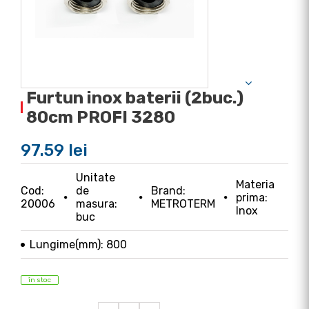
Furtun inox baterii (2buc.)
80cm PROFI 3280
97.59 lei
Unitate
Materia
Cod:
de
Brand:
prima:
20006
masura:
METROTERM
Inox
buc
Lungime(mm): 800
în stoc