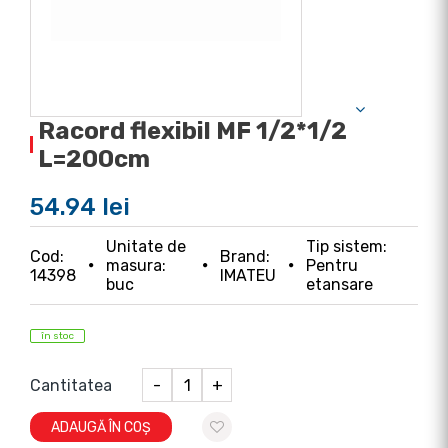
Racord flexibil MF 1/2*1/2
L=200cm
54.94 lei
Unitate de
Tip sistem:
Cod:
Brand:
masura:
Pentru
14398
IMATEU
buc
etansare
în stoc
Cantitatea
-
+
ADAUGĂ ÎN COȘ