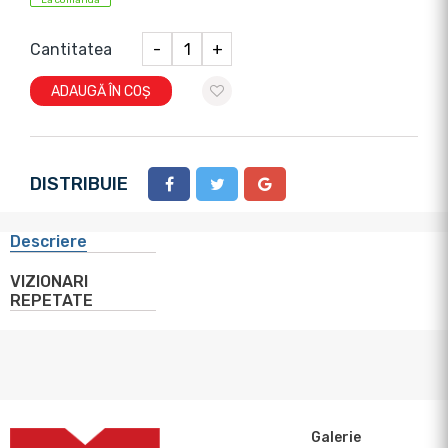
La comanda
Cantitatea
-
+
ADAUGĂ ÎN COȘ
DISTRIBUIE
Descriere
VIZIONARI
REPETATE
Galerie