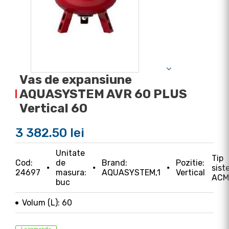
Vas de expansiune
AQUASYSTEM AVR 60 PLUS
Vertical 60
3 382.50 lei
Unitate
Tip
Cod:
de
Brand:
Pozitie:
sist
24697
masura:
AQUASYSTEM,1
Vertical
ACM
buc
Volum (L): 60