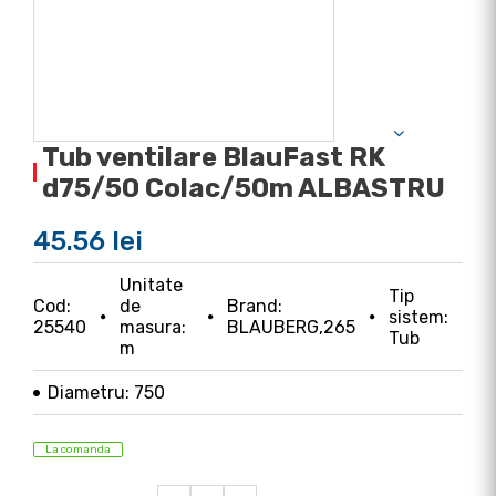
Tub ventilare BlauFast RK
d75/50 Colac/50m ALBASTRU
45.56 lei
Unitate
Tip
Cod:
de
Brand:
sistem:
25540
masura:
BLAUBERG,265
Tub
m
Diametru: 750
La comanda