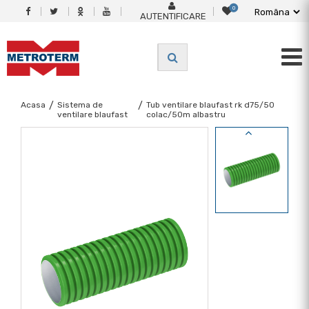
0
AUTENTIFICARE
Acasa
/
Sistema de
/
Tub ventilare blaufast rk d75/50
ventilare blaufast
colac/50m albastru