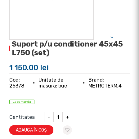
Suport p/u conditioner 45x45
L750 (set)
1 150.00 lei
Cod:
Unitate de
Brand:
26378
masura: buc
METROTERM,4
La comanda
Cantitatea
-
+
ADAUGĂ ÎN COȘ