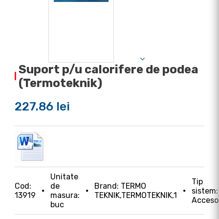
Suport p/u calorifere de podea
(Termoteknik)
227.86 lei
Unitate
Tip
Cod:
de
Brand: TERMO
sistem:
13919
masura:
TEKNIK,TERMOTEKNIK,1
Accesor
buc