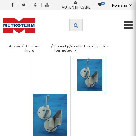
0
AUTENTIFICARE
Acasa
/
Accesorii
/
Suport p/u calorifere de podea
hidro
(termoteknik)