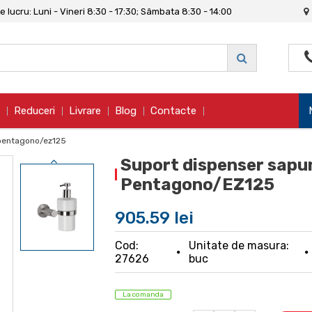
 lucru: Luni - Vineri 8:30 - 17:30; Sâmbata 8:30 - 14:00
Reduceri
Livrare
Blog
Contacte
 pentagono/ez125
Suport dispenser sapun
Pentagono/EZ125
905.59 lei
Cod:
Unitate de masura:
27626
buc
La comanda