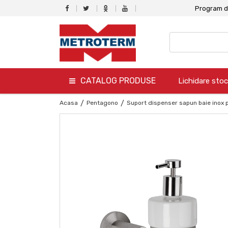
Program de
CATALOG PRODUSE
Lichidare stoc
termo
Acasa
/
Pentagono
/
Suport dispenser sapun baie inox
hidro
canalizare
aer conditionat
climatizare
ventilare
gaz