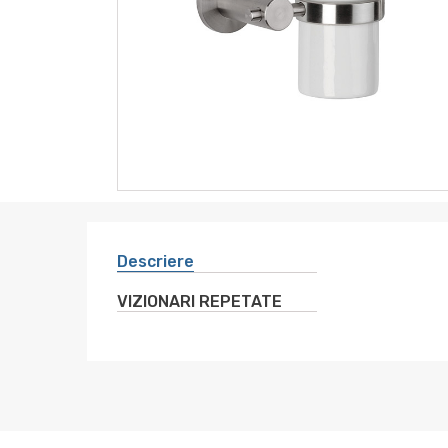
instrumente
sanitare
altele
electro
Descriere
VIZIONARI REPETATE