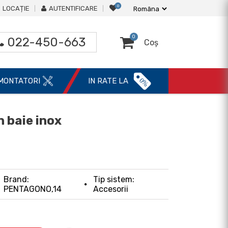
0
LOCAȚIE
AUTENTIFICARE
0
022-450-663
Coș
0%
MONTATORI
IN RATE LA
 baie inox
Brand:
Tip sistem:
PENTAGONO,14
Accesorii