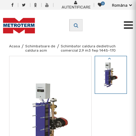
0
AUTENTIFICARE
Acasa
/
Schimbatoare de
/
Schimbator caldura dedietruch
caldura acm
comercial 2,9 m3 fwp 1445-170