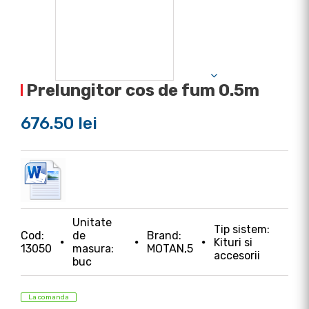
Prelungitor cos de fum 0.5m
676.50 lei
Unitate
Tip sistem:
Cod:
de
Brand:
Kituri si
13050
masura:
MOTAN,5
accesorii
buc
La comanda