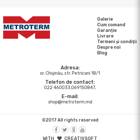
Galerie
Cum comand
Garanție
Livrare
Termeni și condiții
Despre noi
Blog
Adresa:
or. Chişinău, str. Petricani 18/1
Telefon de contact:
022 460033,069150847,
E-mail:
shop@metroterm.md
©2017 All rights reserved
WITH
CREATIVSOFT