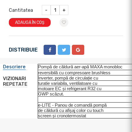
Cantitatea
-
+
ADAUGĂ ÎN COȘ
DISTRIBUIE
Descriere
Pompă de căldură aer‐apă MAXA monobloc
reversibilă cu compresoare brushless
Inverter, pompă de circulație cu
VIZIONARI
turatie variabila, ventilatoare cu
REPETATE
motoare EC și refrigerant R32 cu
GWP scăzut.
e‐LITE ‐ Panou de comandă pompă
de căldură cu afișaj color cu touch
screen și cronotermostat