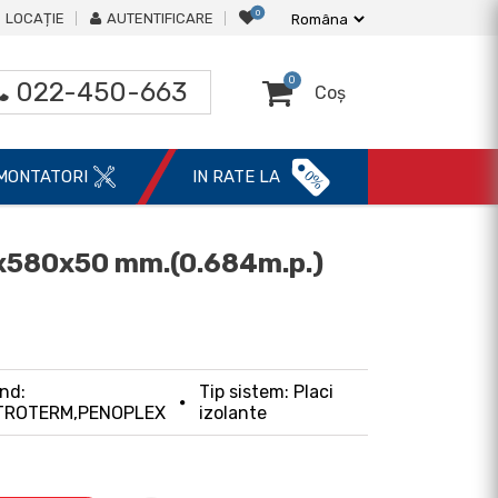
0
LOCAȚIE
AUTENTIFICARE
0
022-450-663
Coș
0%
MONTATORI
IN RATE LA
0x580x50 mm.(0.684m.p.)
nd:
Tip sistem: Placi
TROTERM,PENOPLEX
izolante