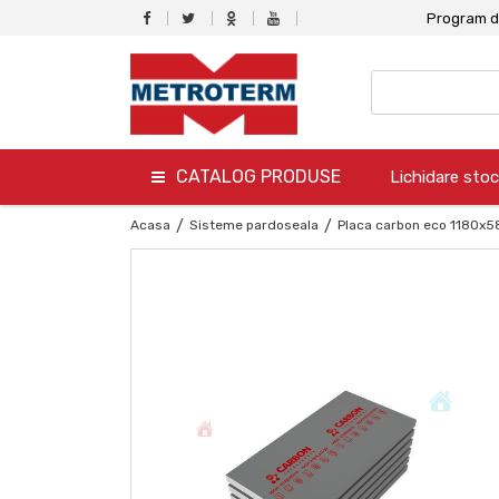
Program de
CATALOG PRODUSE
Lichidare stoc
termo
Acasa
/
Sisteme pardoseala
/
Placa carbon eco 1180x
hidro
canalizare
aer conditionat
climatizare
ventilare
gaz