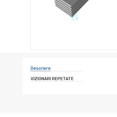
instrumente
sanitare
altele
electro
Descriere
VIZIONARI REPETATE