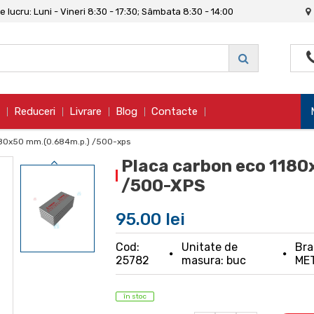
 lucru: Luni - Vineri 8:30 - 17:30; Sâmbata 8:30 - 14:00
Reduceri
Livrare
Blog
Contacte
580x50 mm.(0.684m.p.) /500-xps
Placa carbon eco 118
/500-XPS
95.00 lei
Cod:
Unitate de
Bra
25782
masura: buc
ME
în stoc