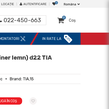
0
LOCAȚIE
AUTENTIFICARE
0
022-450-663
Coș
0%
MONTATORI
IN RATE LA
iner lemn) d22 TIA
uc
Brand: TIA,15
UGĂ ÎN COȘ