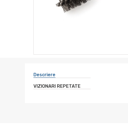
instrumente
sanitare
altele
electro
Descriere
VIZIONARI REPETATE