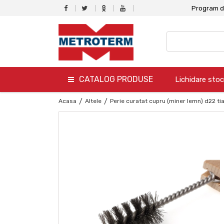
Program de
CATALOG PRODUSE
Lichidare stoc
termo
Acasa
/
Altele
/
Perie curatat cupru (miner lemn) d22 ti
hidro
canalizare
aer conditionat
climatizare
ventilare
gaz