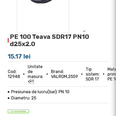
PE 100 Teava SDR17 PN10
d25x2.0
15.17 lei
Unitate
Tip
Mate
Cod:
de
Brand:
sistem:
prim
12948
masura:
VALROM,2559
SDR 17
PE 
<
Presiunea de lucru(bar): PN 10
Diametru: 25
La comanda