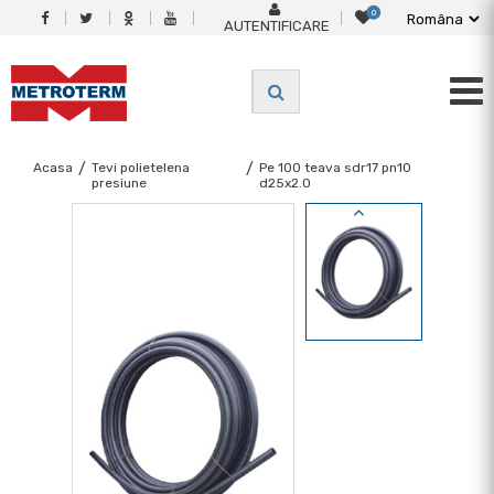
0
AUTENTIFICARE
Acasa
/
Tevi polietelena
/
Pe 100 teava sdr17 pn10
presiune
d25x2.0