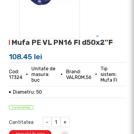
Mufa PE VL PN16 FI d50x2''F
108.45 lei
Unitate de
Tip
Cod:
Brand:
masura:
sistem:
17324
VALROM,56
buc
Mufa FI
Diametru: 50
La comanda
Cantitatea
-
+