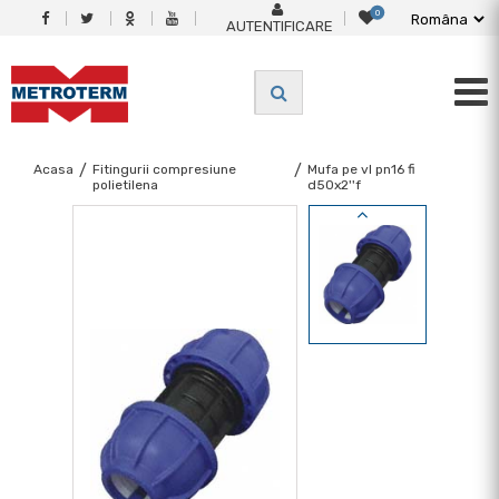
0
AUTENTIFICARE
Acasa
/
Fitingurii compresiune
/
Mufa pe vl pn16 fi
polietilena
d50x2''f