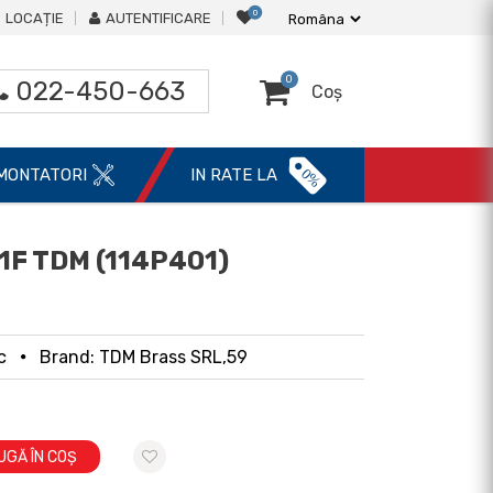
0
LOCAȚIE
AUTENTIFICARE
0
022-450-663
Coș
0%
MONTATORI
IN RATE LA
1F TDM (114P401)
c
Brand: TDM Brass SRL,59
UGĂ ÎN COȘ