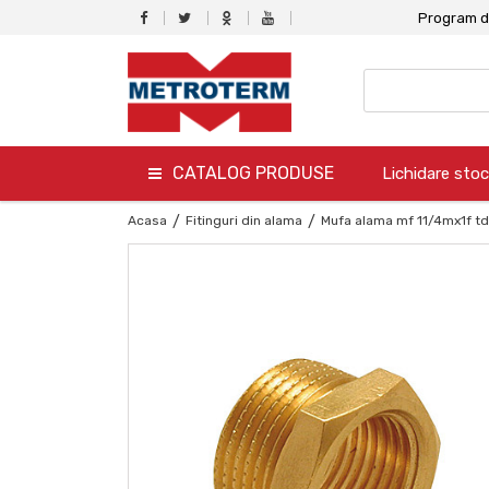
Program de
CATALOG PRODUSE
Lichidare stoc
termo
Acasa
/
Fitinguri din alama
/
Mufa alama mf 11/4mx1f t
hidro
canalizare
aer conditionat
climatizare
ventilare
gaz