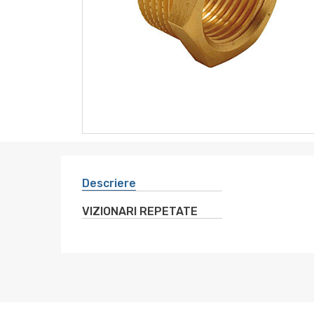
instrumente
sanitare
altele
electro
Descriere
VIZIONARI REPETATE