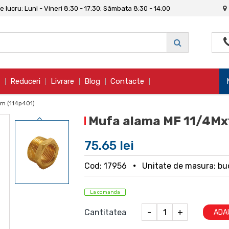
 lucru: Luni - Vineri 8:30 - 17:30; Sâmbata 8:30 - 14:00
Reduceri
Livrare
Blog
Contacte
dm (114p401)
Mufa alama MF 11/4Mx
75.65 lei
Cod: 17956
Unitate de masura: bu
La comanda
Cantitatea
-
+
ADA