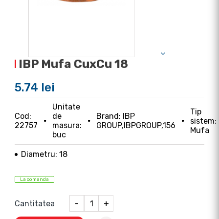
IBP Mufa CuxCu 18
5.74 lei
Unitate
Tip
Cod:
de
Brand: IBP
sistem:
22757
masura:
GROUP,IBPGROUP,156
Mufa
buc
Diametru: 18
La comanda
Cantitatea
-
+