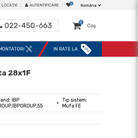
0
LOCAȚIE
AUTENTIFICARE
0
022-450-663
Coș
0%
MONTATORI
IN RATE LA
ta 28x1F
and: IBP
Tip sistem:
ROUP,IBPGROUP,55
Mufa FE