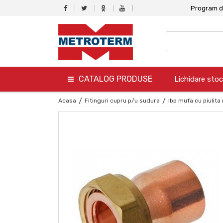
Program de
CATALOG PRODUSE
Lichidare stoc
termo
Acasa
/
Fitinguri cupru p/u sudura
/
Ibp mufa cu piulita
hidro
canalizare
aer conditionat
climatizare
ventilare
gaz