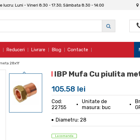
 lucru: Luni - Vineri 8:30 - 17:30; Sâmbata 8:30 - 14:00
Reduceri
Livrare
Blog
Contacte
 meta 28x1f
IBP Mufa Cu piulita me
105.58 lei
Cod:
Unitate de
Br
22755
masura: buc
G
Diametru: 28
La comanda