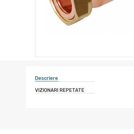
instrumente
sanitare
altele
electro
Descriere
VIZIONARI REPETATE