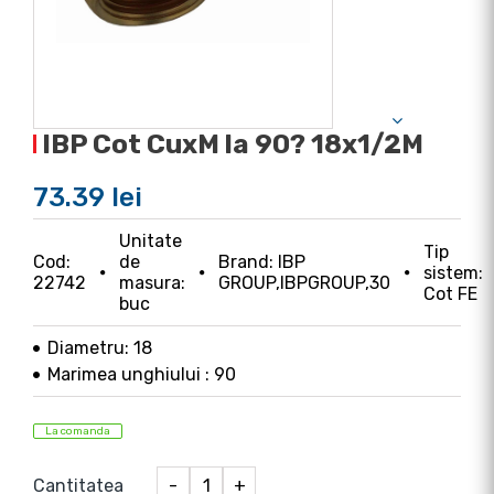
IBP Cot CuxM la 90? 18x1/2M
73.39 lei
Unitate
Tip
Cod:
de
Brand: IBP
sistem:
22742
masura:
GROUP,IBPGROUP,30
Cot FE
buc
Diametru: 18
Marimea unghiului : 90
La comanda
Cantitatea
-
+