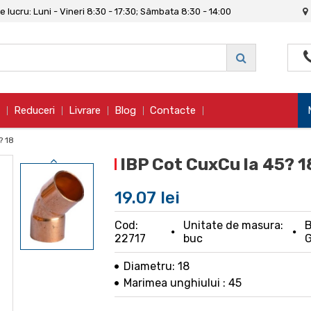
 lucru: Luni - Vineri 8:30 - 17:30; Sâmbata 8:30 - 14:00
Reduceri
Livrare
Blog
Contacte
? 18
IBP Cot CuxCu la 45? 1
19.07 lei
Cod:
Unitate de masura:
B
22717
buc
G
Diametru: 18
Marimea unghiului : 45