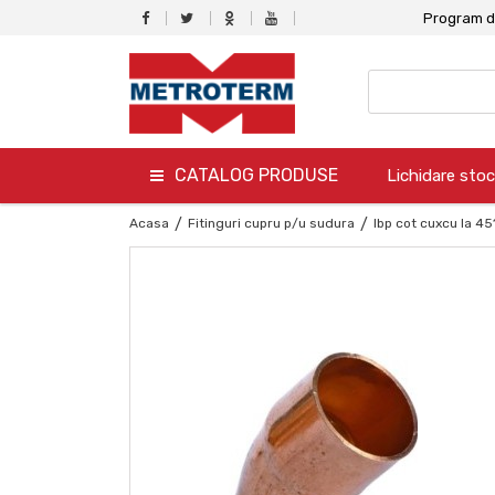
Program de
CATALOG PRODUSE
Lichidare stoc
termo
Acasa
/
Fitinguri cupru p/u sudura
/
Ibp cot cuxcu la 45
hidro
canalizare
aer conditionat
climatizare
ventilare
gaz