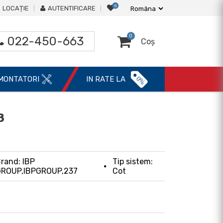
0
LOCAȚIE
AUTENTIFICARE
0
022-450-663
Coș
0%
MONTATORI
IN RATE LA
8
rand: IBP
Tip sistem:
ROUP,IBPGROUP,237
Cot