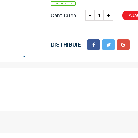
La comanda
Cantitatea
-
+
ADA
DISTRIBUIE