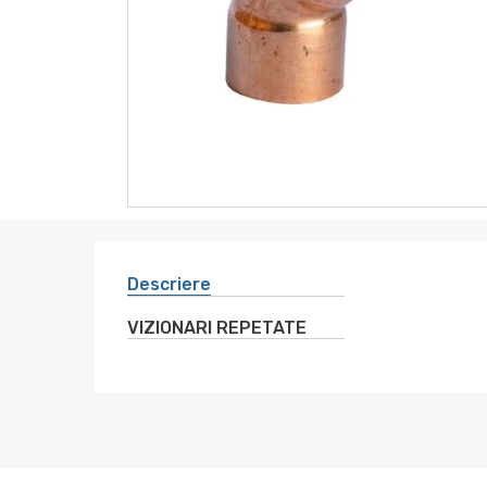
instrumente
sanitare
altele
electro
Descriere
VIZIONARI REPETATE