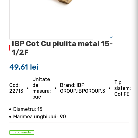
IBP Cot Cu piulita metal 15-
1/2F
49.61 lei
Unitate
Tip
Cod:
de
Brand: IBP
sistem:
22713
masura:
GROUP,IBPGROUP,3
Cot FE
buc
Diametru: 15
Marimea unghiului : 90
La comanda