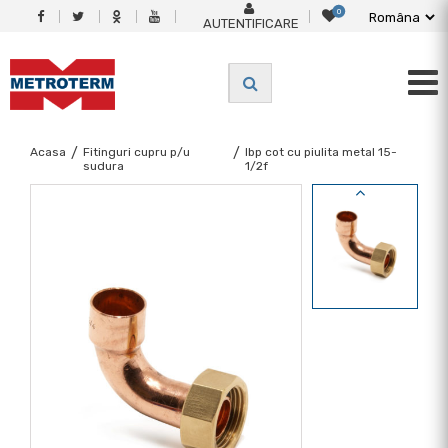
0
AUTENTIFICARE
Acasa
/
Fitinguri cupru p/u
/
Ibp cot cu piulita metal 15-
sudura
1/2f