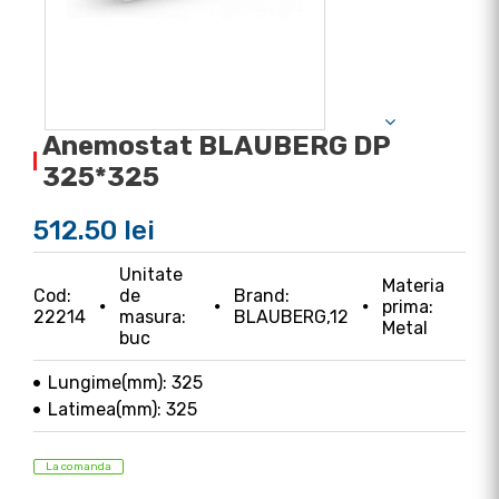
Anemostat BLAUBERG DP
325*325
512.50 lei
Unitate
Materia
Cod:
de
Brand:
prima:
22214
masura:
BLAUBERG,12
Metal
buc
Lungime(mm): 325
Latimea(mm): 325
La comanda