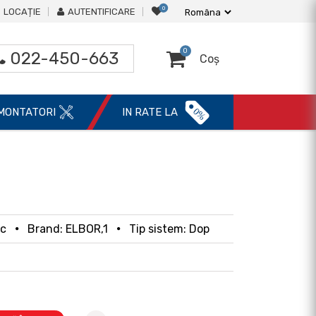
0
LOCAȚIE
AUTENTIFICARE
0
022-450-663
Coș
0%
MONTATORI
IN RATE LA
uc
Brand: ELBOR,1
Tip sistem: Dop