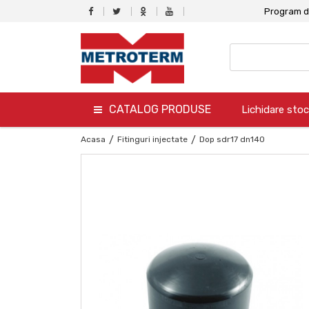
Program de
CATALOG PRODUSE
Lichidare stoc
termo
Acasa
/
Fitinguri injectate
/
Dop sdr17 dn140
hidro
canalizare
aer conditionat
climatizare
ventilare
gaz