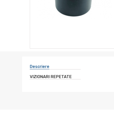
instrumente
sanitare
altele
electro
Descriere
VIZIONARI REPETATE