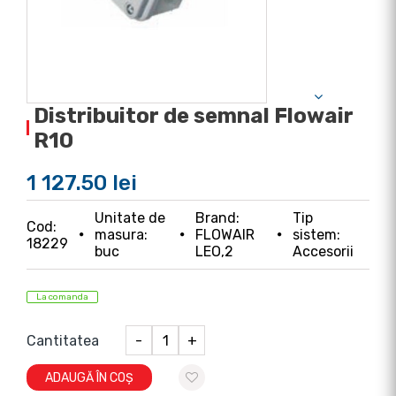
Distribuitor de semnal Flowair
R10
1 127.50 lei
Unitate de
Brand:
Tip
Cod:
masura:
FLOWAIR
sistem:
18229
buc
LEO,2
Accesorii
La comanda
Cantitatea
-
+
ADAUGĂ ÎN COȘ