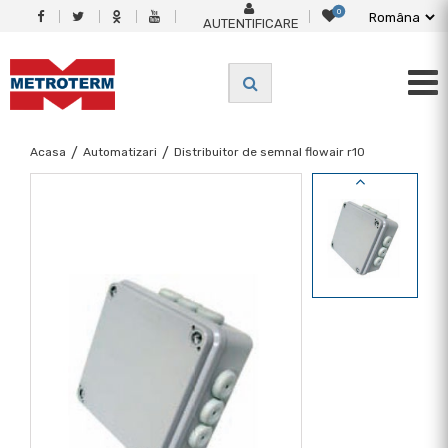
0
AUTENTIFICARE
Acasa
/
Automatizari
/
Distribuitor de semnal flowair r10