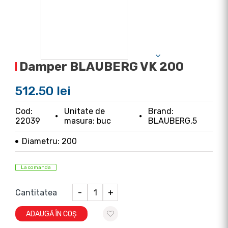
Damper BLAUBERG VK 200
512.50 lei
Cod:
Unitate de
Brand:
22039
masura: buc
BLAUBERG,5
Diametru: 200
La comanda
Cantitatea
-
+
ADAUGĂ ÎN COȘ