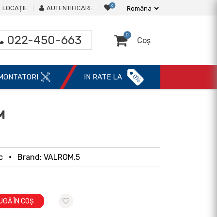
0
LOCAȚIE
AUTENTIFICARE
0
022-450-663
Coș
0%
MONTATORI
IN RATE LA
M
c
Brand: VALROM,5
UGĂ ÎN COȘ