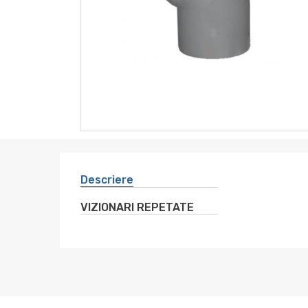
instrumente
sanitare
altele
electro
Descriere
VIZIONARI REPETATE