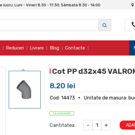
 lucru: Luni - Vineri 8:30 - 17:30; Sâmbata 8:30 - 14:00
Reduceri
Livrare
Blog
Contacte
Cot PP d32x45 VALRO
8.20 lei
Cod: 14473
Unitate de masura: bu
La comanda
Cantitatea
-
+
ADA