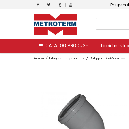
Program de
CATALOG PRODUSE
Lichidare stoc
termo
Acasa
/
Fitinguri polipropilena
/
Cot pp d32x45 valrom
hidro
canalizare
aer conditionat
climatizare
ventilare
gaz