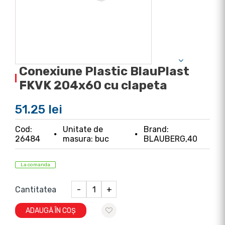
Conexiune Plastic BlauPlast
FKVK 204x60 cu clapeta
51.25 lei
Cod:
Unitate de
Brand:
26484
masura: buc
BLAUBERG,40
La comanda
Cantitatea
-
+
ADAUGĂ ÎN COȘ