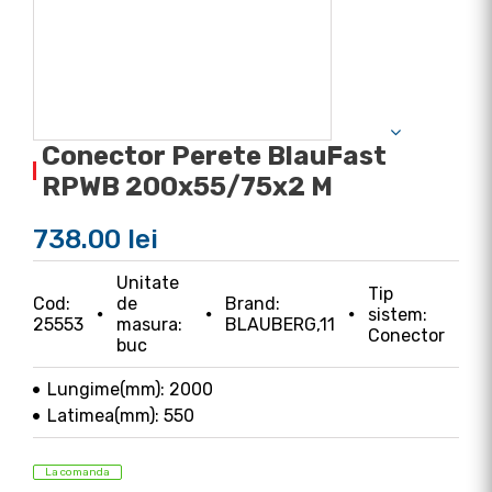
Conector Perete BlauFast
RPWB 200x55/75x2 M
738.00 lei
Unitate
Tip
Cod:
de
Brand:
sistem:
25553
masura:
BLAUBERG,11
Conector
buc
Lungime(mm): 2000
Latimea(mm): 550
La comanda