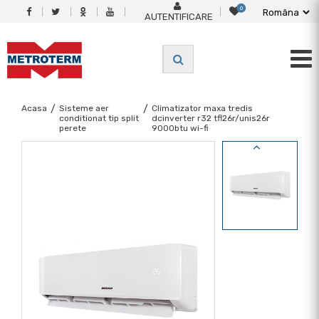
0
AUTENTIFICARE
Acasa
/
Sisteme aer
/
Climatizator maxa tredis
conditionat tip split
dcinverter r32 tfl26r/unis26r
perete
9000btu wi-fi