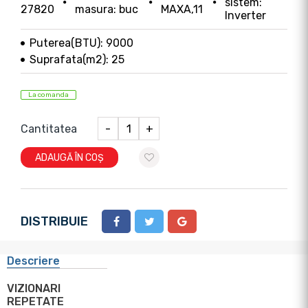
sistem:
27820
masura: buc
MAXA,11
Inverter
Puterea(BTU): 9000
Suprafata(m2): 25
La comanda
Cantitatea
-
+
ADAUGĂ ÎN COȘ
DISTRIBUIE
Descriere
VIZIONARI
REPETATE