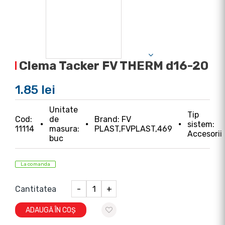
Clema Tacker FV THERM d16-20
1.85 lei
Unitate
Tip
Cod:
de
Brand: FV
sistem:
11114
masura:
PLAST,FVPLAST,469
Accesorii
buc
La comanda
Cantitatea
-
+
ADAUGĂ ÎN COȘ