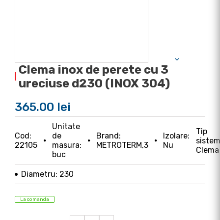
Clema inox de perete cu 3
ureciuse d230 (INOX 304)
365.00 lei
Unitate
Tip
Cod:
de
Brand:
Izolare:
sistem
22105
masura:
METROTERM,3
Nu
Clema
buc
Diametru: 230
La comanda