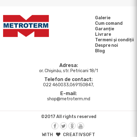
Galerie
Cum comand
Garanție
Livrare
Termeni și condiții
Despre noi
Blog
Adresa:
or. Chişinău, str. Petricani 18/1
Telefon de contact:
022 460033,069150847,
E-mail:
shop@metroterm.md
©2017 All rights reserved
WITH
CREATIVSOFT