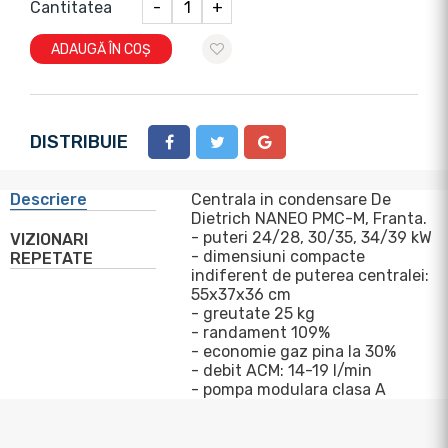
Cantitatea
-
+
ADAUGĂ ÎN COȘ
DISTRIBUIE
Descriere
Centrala in condensare De
Dietrich NANEO PMC-M, Franta.
- puteri 24/28, 30/35, 34/39 kW
VIZIONARI
- dimensiuni compacte
REPETATE
indiferent de puterea centralei:
55x37x36 cm
- greutate 25 kg
- randament 109%
- economie gaz pina la 30%
- debit ACM: 14-19 l/min
- pompa modulara clasa A