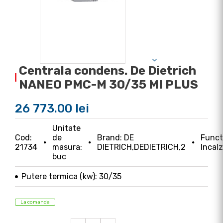
Centrala condens. De Dietrich
NANEO PMC-M 30/35 MI PLUS
26 773.00 lei
Unitate
Cod:
de
Brand: DE
Functi
21734
masura:
DIETRICH,DEDIETRICH,2
Incal
buc
Putere termica (kw): 30/35
La comanda