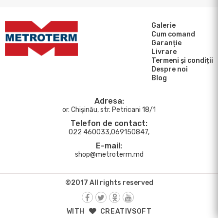
Galerie
Cum comand
Garanție
Livrare
Termeni și condiții
Despre noi
Blog
Adresa:
or. Chişinău, str. Petricani 18/1
Telefon de contact:
022 460033,069150847,
E-mail:
shop@metroterm.md
©2017 All rights reserved
WITH
CREATIVSOFT