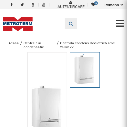
0
AUTENTIFICARE
Acasa
/
Centrale in
/
Centrala condens dedietrich amc
condensatie
25kw vv