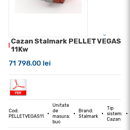
Cazan Stalmark PELLET VEGAS
11Kw
71 798.00 lei
Unitate
Tip
Cod:
de
Brand:
sistem:
PELLETVEGAS11
masura:
Stalmark
Cazan
buc