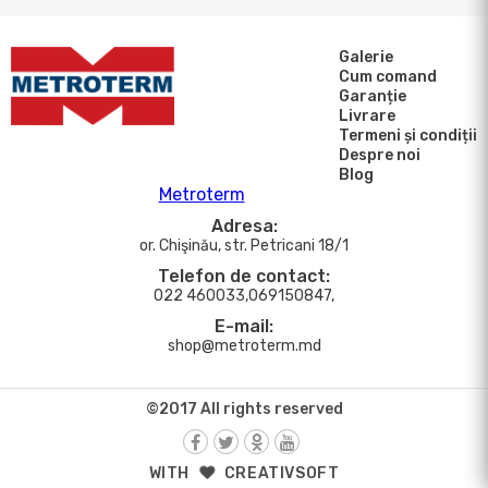
Galerie
Cum comand
Garanție
Livrare
Termeni și condiții
Despre noi
Blog
Metroterm
Adresa:
or. Chişinău, str. Petricani 18/1
Telefon de contact:
022 460033,069150847,
E-mail:
shop@metroterm.md
©2017 All rights reserved
WITH
CREATIVSOFT