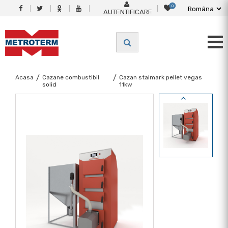
0
AUTENTIFICARE
Acasa
/
Cazane combustibil
/
Cazan stalmark pellet vegas
solid
11kw