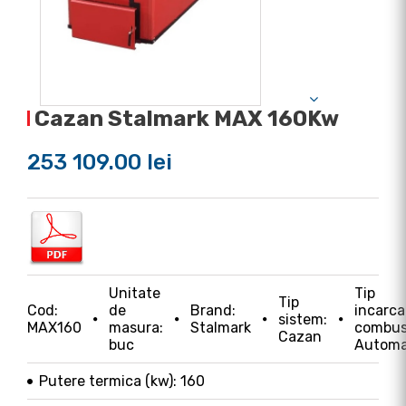
Cazan Stalmark MAX 160Kw
253 109.00 lei
Unitate
Tip
Tip
Cod:
de
Brand:
incarca
sistem:
MAX160
masura:
Stalmark
combust
Cazan
buc
Autom
Putere termica (kw): 160