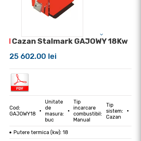
Cazan Stalmark GAJOWY 18Kw
25 602.00 lei
Unitate
Tip
Tip
Cod:
de
incarcare
sistem:
GAJOWY18
masura:
combustibil:
Cazan
buc
Manual
Putere termica (kw): 18