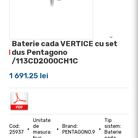
Baterie cada VERTICE cu set
dus Pentagono
/113CD2000CH1C
1 691.25 lei
Unitate
Tip
Cod:
de
Brand:
sistem:
25937
masura:
PENTAGONO,9
Baterie
buc
cada