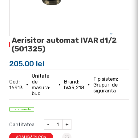
Aerisitor automat IVAR d1/2
(501325)
205.00 lei
Unitate
Tip sistem:
Cod:
de
Brand:
Grupuri de
16913
masura:
IVAR,218
siguranta
buc
La comanda
Cantitatea
-
+
ADAUGĂ ÎN COȘ