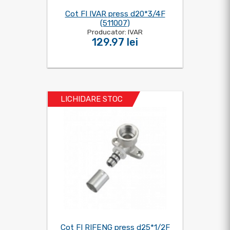
Cot FI IVAR press d20*3/4F
(511007)
Producator: IVAR
129.97 lei
LICHIDARE STOC
Cot FI RIFENG press d25*1/2F