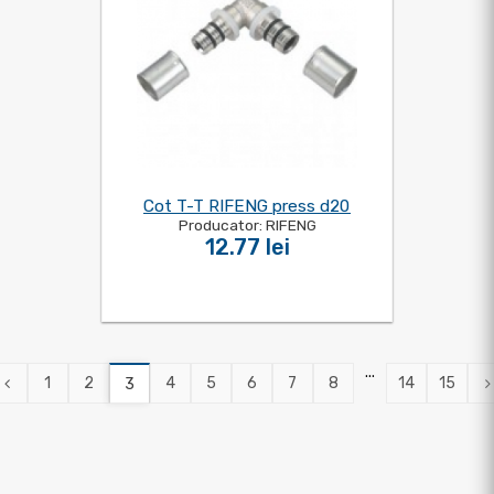
Cot T-T RIFENG press d20
Producator: RIFENG
12.77 lei
...
1
2
4
5
6
7
8
14
15
3