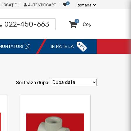
0
LOCAȚIE
AUTENTIFICARE
0
022-450-663
Coș
0%
MONTATORI
IN RATE LA
Sorteaza dupa: