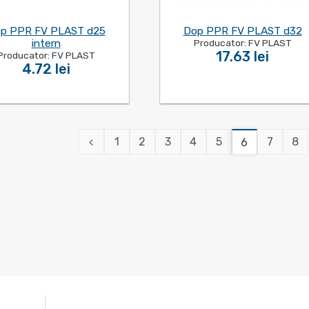
p PPR FV PLAST d25
Dop PPR FV PLAST d32
intern
Producator: FV PLAST
17.63 lei
Producator: FV PLAST
4.72 lei
1
2
3
4
5
7
8
6