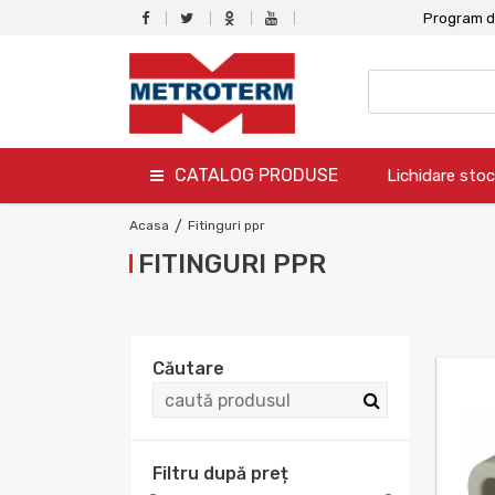
Program de
CATALOG PRODUSE
Lichidare stoc
termo
Acasa
/
Fitinguri ppr
FITINGURI PPR
hidro
canalizare
aer conditionat
Căutare
climatizare
ventilare
Filtru după preț
gaz