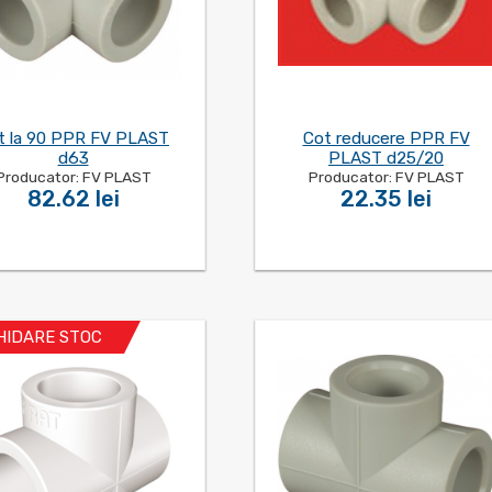
t la 90 PPR FV PLAST
Cot reducere PPR FV
d63
PLAST d25/20
Producator: FV PLAST
Producator: FV PLAST
82.62 lei
22.35 lei
HIDARE STOC