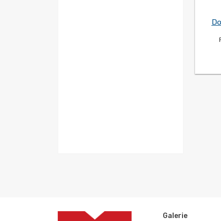
52
(2)
233
(1)
Do
191
(1)
138
(4)
147
(1)
69
(2)
59
(2)
41
(2)
167
(1)
30
(6)
94
(3)
34
(2)
45
(6)
26
(1)
40
(3)
51
(2)
43
(2)
93
(2)
110
(1)
37
(1)
Galerie