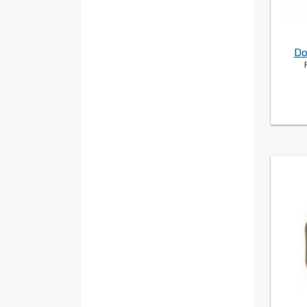
31
(2)
4
(3)
10
(3)
23
(4)
Do
71
(1)
18
(2)
25
(5)
38
(2)
35
(1)
44
(4)
28
(2)
68
(2)
87
(3)
60
(4)
24
(2)
19
(1)
53
(1)
49
(1)
50
(4)
47
(1)
309
(1)